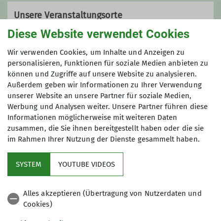
Unsere Veranstaltungsorte
m.grosseaschoff@alpenverein-
Diese Website verwendet Cookies
eggenfelden.de
Wir verwenden Cookies, um Inhalte und Anzeigen zu
Kletterturm
personalisieren, Funktionen für soziale Medien anbieten zu
können und Zugriffe auf unsere Website zu analysieren.
Qualifikationen
Außerdem geben wir Informationen zu Ihrer Verwendung
unserer Website an unsere Partner für soziale Medien,
Trainer*in C Alpinklettern
Werbung und Analysen weiter. Unsere Partner führen diese
Maximale Teilnehmeranzahl
Informationen möglicherweise mit weiteren Daten
zusammen, die Sie ihnen bereitgestellt haben oder die sie
Ämter
10
im Rahmen Ihrer Nutzung der Dienste gesammelt haben.
1. Vorstand
SYSTEM
YOUTUBE VIDEOS
Alles akzeptieren (Übertragung von Nutzerdaten und
Cookies)
Sektion