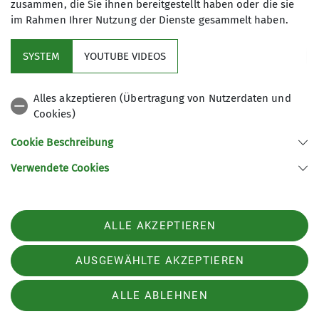
zusammen, die Sie ihnen bereitgestellt haben oder die sie
und kannst deine
im Rahmen Ihrer Nutzung der Dienste gesammelt haben.
Liebe zu den Bergen,
dem Bergsport und
SYSTEM
YOUTUBE VIDEOS
Naturschutz mit
anderen teilen
Alles akzeptieren (Übertragung von Nutzerdaten und
Cookies)
Es werden dir alle
Auslagen ersetzt,
Cookie Beschreibung
auch gibt es
Verwendete Cookies
Aufwandsentschädigu
ngen (Übungsleiter-
und
Ehrenamtspauschale)
ALLE AKZEPTIEREN
für
ehrenamtliche Tätigke
AUSGEWÄHLTE AKZEPTIEREN
iten.
ALLE ABLEHNEN
Die DAV-